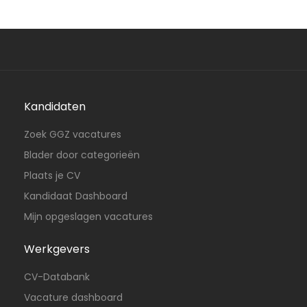
Kandidaten
Zoek GGZ vacatures
Blader door categorieën
Plaats je CV
Kandidaat Dashboard
Mijn opgeslagen vacatures
Werkgevers
CV-Databank
Vacature dashboard