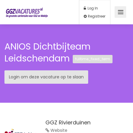
Log In
Registreer
ANIOS Dichtbijteam
Leidschendam
fulltime_fixed_term
Login om deze vacature op te slaan
GGZ Rivierduinen
Website