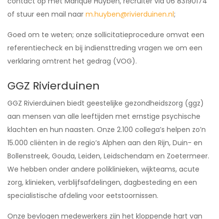
contact op met Marique Huyben, recruiter via 06 83190174
of stuur een mail naar
m.huyben@rivierduinen.nl
;
Goed om te weten; onze sollicitatieprocedure omvat een
referentiecheck en bij indiensttreding vragen we om een
verklaring omtrent het gedrag (VOG).
GGZ Rivierduinen
GGZ Rivierduinen biedt geestelijke gezondheidszorg (ggz)
aan mensen van alle leeftijden met ernstige psychische
klachten en hun naasten. Onze 2.100 collega’s helpen zo’n
15.000 cliënten in de regio’s Alphen aan den Rijn, Duin- en
Bollenstreek, Gouda, Leiden, Leidschendam en Zoetermeer.
We hebben onder andere poliklinieken, wijkteams, acute
zorg, klinieken, verblijfsafdelingen, dagbesteding en een
specialistische afdeling voor eetstoornissen.
Onze bevlogen medewerkers zijn het kloppende hart van