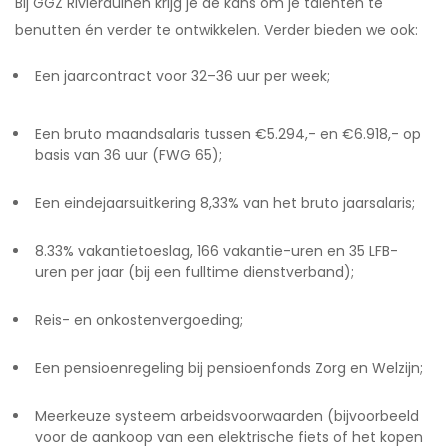
Bij GGZ Rivierduinen krijg je de kans om je talenten te
benutten én verder te ontwikkelen. Verder bieden we ook:
Een jaarcontract voor 32–36 uur per week;
Een bruto maandsalaris tussen €5.294,- en €6.918,- op
basis van 36 uur (FWG 65);
Een eindejaarsuitkering 8,33% van het bruto jaarsalaris;
8.33% vakantietoeslag, 166 vakantie-uren en 35 LFB-
uren per jaar (bij een fulltime dienstverband);
Reis- en onkostenvergoeding;
Een pensioenregeling bij pensioenfonds Zorg en Welzijn;
Meerkeuze systeem arbeidsvoorwaarden (bijvoorbeeld
voor de aankoop van een elektrische fiets of het kopen