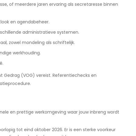
esse, of meerdere jaren ervaring als secretaresse binnen
tlook en agendabeheer.
schillende administratieve systemen.
l, zowel mondeling als schriftelijk.
endige werkhouding.
é.
ent Gedrag (VOG) vereist. Referentiechecks en
tatieprocedure.
ionele en prettige werkomgeving waar jouw inbreng wordt
oorlopig tot eind oktober 2026. Er is een sterke voorkeur