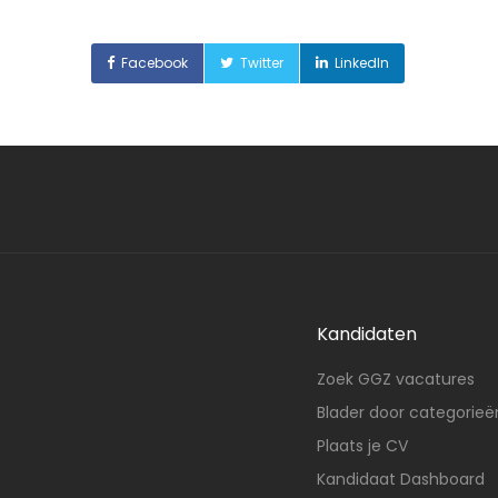
Facebook
Twitter
LinkedIn
Kandidaten
Zoek GGZ vacatures
Blader door categorieë
Plaats je CV
Kandidaat Dashboard