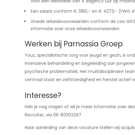
voor een werkweek van 4 dagen/5 uur op maandag
Een salaris conform € 3180,- en € 4273,- (FWG 4
Goede arbeidsvoorwaarden conform de cao GGZ, me
informatie over onze arbeidsvoorwaarden.
Werken bij Parnassia Groep
Youz, specialistische zorg voor jeugd en gezin, is o
intensieve behandeling en begeleiding aan jongeren 
psychische problematiek. Het multidisciplinaire te
centraal staat en zelfstandigheid en herstel actief
Interesse?
Heb je nog vragen of wil je meer informatie over 
Recruiter, via 06-83302297.
Naar aanleiding van deze vacature stellen wij acquisit