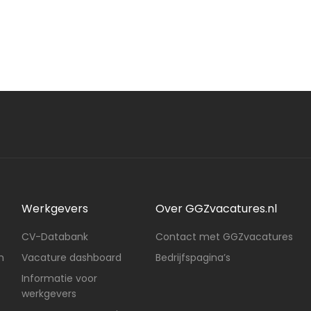
Werkgevers
Over GGZvacatures.nl
CV-Databank
Contact met GGZvacatures
n
Vacature dashboard
Bedrijfspagina’s
Informatie voor
werkgevers