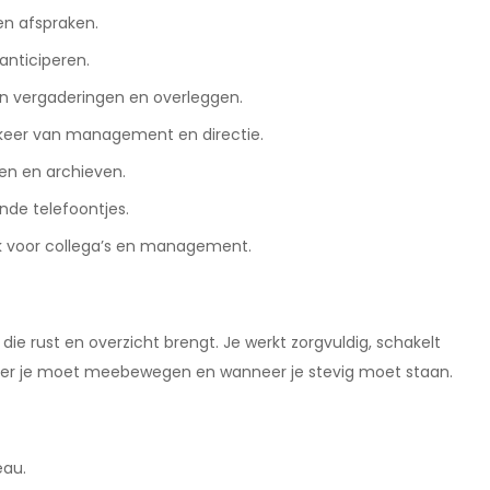
n afspraken.
anticiperen.
an vergaderingen en overleggen.
rkeer van management en directie.
en en archieven.
nde telefoontjes.
k voor collega’s en management.
die rust en overzicht brengt. Je werkt zorgvuldig, schakelt
neer je moet meebewegen en wanneer je stevig moet staan.
eau.