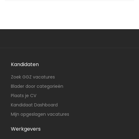
Kandidaten
Zoek GGZ vacatures
Blader door categorieën
Plaats je CV
Kandidaat Dashboard
Mijn opgeslagen vacatures
Werkgevers