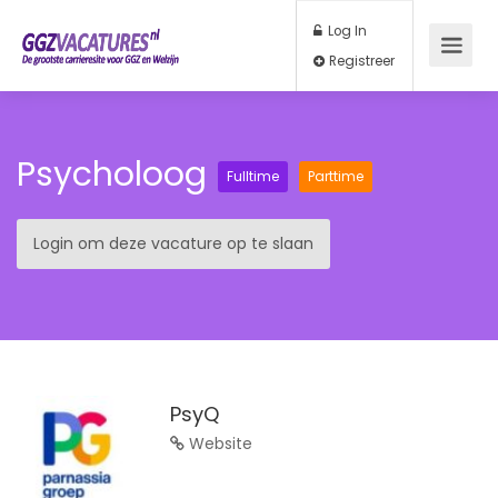
Log In
Registreer
Psycholoog
Fulltime
Parttime
Login om deze vacature op te slaan
PsyQ
Website