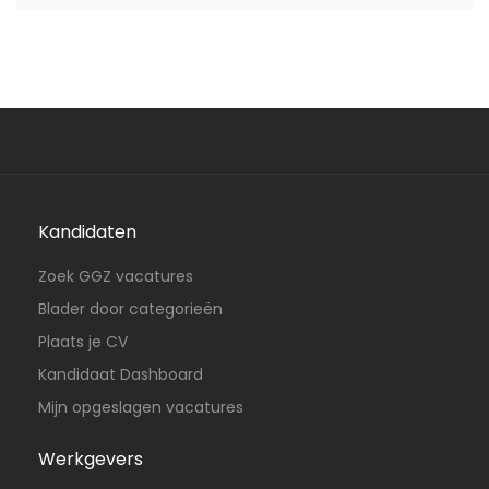
Kandidaten
Zoek GGZ vacatures
Blader door categorieën
Plaats je CV
Kandidaat Dashboard
Mijn opgeslagen vacatures
Werkgevers